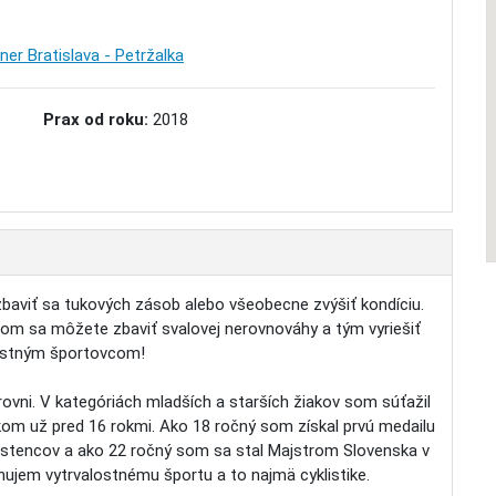
ner Bratislava - Petržalka
Prax od roku:
2018
aviť sa tukových zásob alebo všeobecne zvýšiť kondíciu.
m sa môžete zbaviť svalovej nerovnováhy a tým vyriešiť
nostným športovcom!
vni. V kategóriách mladších a starších žiakov som súťažil
kom už pred 16 rokmi. Ako 18 ročný som získal prvú medailu
rastencov a ako 22 ročný som sa stal Majstrom Slovenska v
enujem vytrvalostnému športu a to najmä cyklistike.