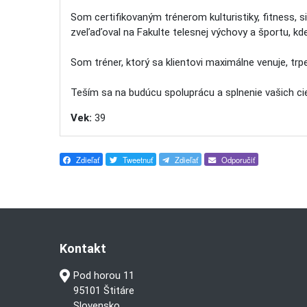
Som certifikovaným trénerom kulturistiky, fitness, s
zveľaďoval na Fakulte telesnej výchovy a športu, 
Som tréner, ktorý sa klientovi maximálne venuje, trpe
Teším sa na budúcu spoluprácu a splnenie vašich ci
Vek:
39
Zdieľať
Tweetnuť
Zdieľať
Odporučiť
Kontakt
Pod horou 11
95101 Štitáre
Slovensko