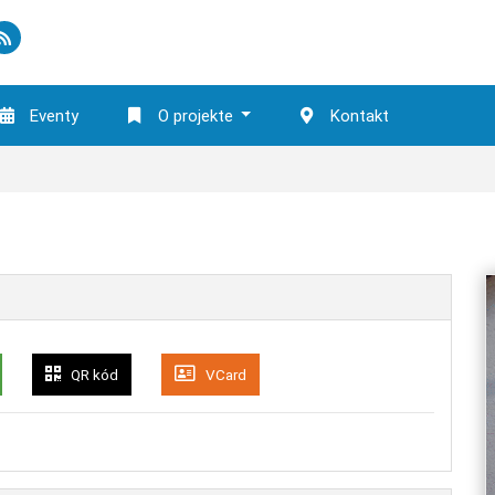
Eventy
O projekte
Kontakt
QR kód
VCard