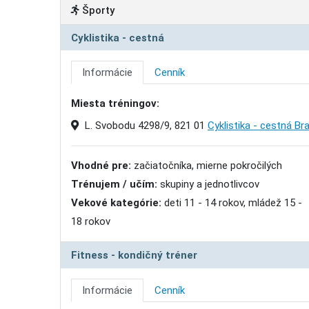
Športy
Cyklistika - cestná
Informácie
Cenník
Miesta tréningov:
L. Svobodu 4298/9, 821 01
Cyklistika - cestná Br
Vhodné pre:
začiatočníka, mierne pokročilých
Trénujem / učím:
skupiny a jednotlivcov
Vekové kategórie:
deti 11 - 14 rokov, mládež 15 -
18 rokov
Fitness - kondičný tréner
Informácie
Cenník