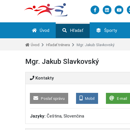
Úvod
Hľadať
Športy
Úvod
Hľadať trénera
Mgr. Jakub Slavkovský
Mgr. Jakub Slavkovský
Kontakty
Poslať správu
Mobil
E-mail
Jazyky:
Čeština, Slovenčina