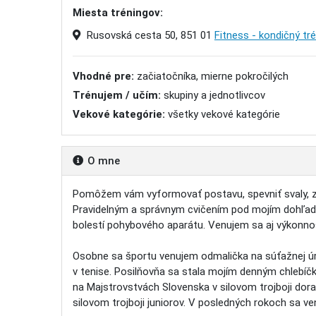
Miesta tréningov:
Rusovská cesta 50, 851 01
Fitness - kondičný tré
Vhodné pre:
začiatočníka, mierne pokročilých
Trénujem / učím:
skupiny a jednotlivcov
Vekové kategórie:
všetky vekové kategórie
O mne
Pomôžem vám vyformovať postavu, spevniť svaly, zb
Pravidelným a správnym cvičením pod mojím dohľado
bolestí pohybového aparátu. Venujem sa aj výkon
Osobne sa športu venujem odmalička na súťažnej úro
v tenise. Posilňovňa sa stala mojím denným chlebíč
na Majstrovstvách Slovenska v silovom trojboji do
silovom trojboji juniorov. V posledných rokoch sa v