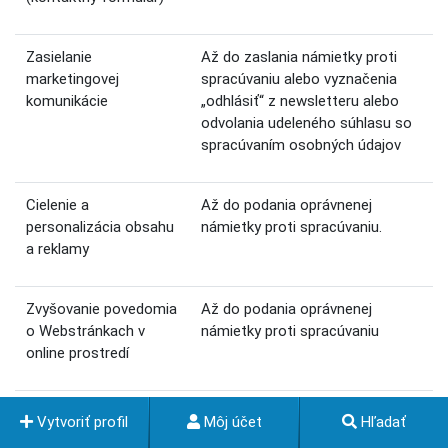
Zasielanie
Až do zaslania námietky proti
marketingovej
spracúvaniu alebo vyznačenia
komunikácie
„odhlásiť“ z newsletteru alebo
odvolania udeleného súhlasu so
spracúvaním osobných údajov
Cielenie a
Až do podania oprávnenej
personalizácia obsahu
námietky proti spracúvaniu.
a reklamy
Zvyšovanie povedomia
Až do podania oprávnenej
o Webstránkach v
námietky proti spracúvaniu
online prostredí
Organizovanie
Do riadneho ukončenia súťaže.
Vytvoriť profil
Môj účet
Hľadať
spotrebiteľských
Osobné údaje výhercu môžu byť