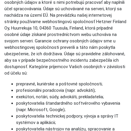
osobných údajov a ktoré s nimi potrebujú pracovať aby naplnili
účel spracovávania. Údaje sú uchovávané na serveri, ktorý sa
nachádza na území EÚ. Na prevádzku našej internetovej
stránky používame webhostingovú spoločnosť Hetzner Finland
Oy, Huurrekuja 10, 04360 Tuusula, Finland, ktorá prípadné
osobné údaje získané prostredníctvom webu uchováva na
svojom serveri. Garancie ochrany osobných údajov sme u
webhostingovej spoločnosti preverili a táto nám poskytla
ubezpečenie, že ich dodržiava. Údaje sú pravidelne zálohované,
aby sa v prípade bezpečnostného incidentu zabezpečila ich
dostupnosť. Kategórie príjemcov Vašich osobných v závislosti
od účelu sú:
prepravné, kuriérske a poštovné spoločnosti;
profesionálni poradcovia (napr. advokáti);
exekútori, notári, súdy, advokáti, prekladatelia;
poskytovatelia štandardného softvérového vybavenia
(napr. Microsoft, Google);
poskytovatelia technickej podpory, vývoja a správy IT
systémov a aplikácii;
poskytovatelia nástrojov na analýzu, spracovanie a