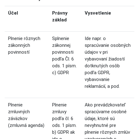
Účel
Právny
Vysvetlenie
základ
Plnenie rôznych
Splnenie
Ide napr. o
zákonných
zákonnej
spracúvanie osobných
povinností
povinnosti
údajov v pri
podľa Čl. 6
vybavovaní žiadostí
ods. 1 písm.
dotknutých osôb
c) GDPR
podľa GDPR,
vybavovanie
reklamácií, a pod.
Plnenie
Plnenie
Ako prevádzkovateľ
zmluvných
zmluvy
spracúvame osobné
záväzkov
podľa čl. 6
údaje, ktoré sú
(zmluvná agenda)
ods. 1 písm.
nevyhnutné pre
b) GDPR ak
plnenie rôznych zmlúv
ide o
uzatvorených s