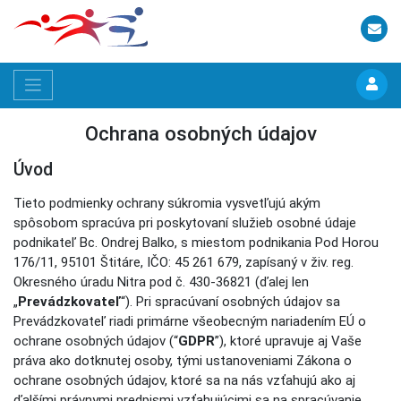
Ochrana osobných údajov
Úvod
Tieto podmienky ochrany súkromia vysvetľujú akým
spôsobom spracúva pri poskytovaní služieb osobné údaje
podnikateľ Bc. Ondrej Balko, s miestom podnikania Pod Horou
176/11, 95101 Štitáre, IČO: 45 261 679, zapísaný v živ. reg.
Okresného úradu Nitra pod č. 430-36821 (ďalej len
„
Prevádzkovateľ
“). Pri spracúvaní osobných údajov sa
Prevádzkovateľ riadi primárne všeobecným nariadením EÚ o
ochrane osobných údajov (“
GDPR
”), ktoré upravuje aj Vaše
práva ako dotknutej osoby, tými ustanoveniami Zákona o
ochrane osobných údajov, ktoré sa na nás vzťahujú ako aj
ďalšími právnymi predpismi vzťahujúcimi sa na spracúvanie