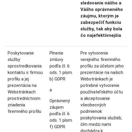
sledovanie nášho a
Vášho oprávneného
záujmu, ktorým je
zabezpečiť funkciu
služby, tak aby bola
čo najefektívnejšia
Poskytovanie
Plnenie
Pre vytvorenie
služby
zmluvy
verejného firemného
sprostredkovania
podľa čl. 6
profilu za účelom jeho
kontaktu s firmou
ods. 1 písm.
prezentácie na našich
profilu a jej
b) GDPR
Webstránkach je
prezentácia na
potrebné vytvorenie
a
Webstránkach
používateľského účtu
prostredníctvom
a akceptovanie
Oprávnený
zriadenia
všeobecných
záujem
firemného profilu
podmienok
podľa čl. 6
poskytovania služieb,
ods. 1 písm.
čím medzi nami
f) GDPR
dochádza k