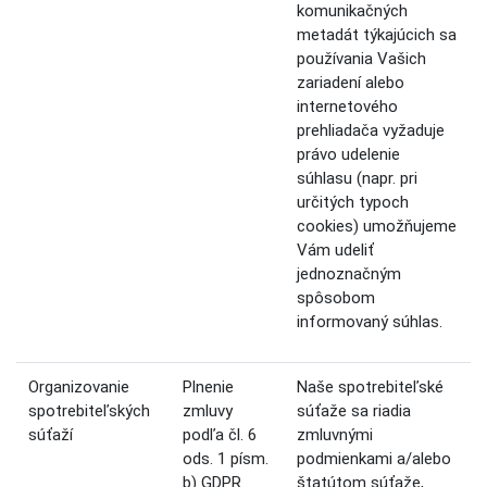
komunikačných
metadát týkajúcich sa
používania Vašich
zariadení alebo
internetového
prehliadača vyžaduje
právo udelenie
súhlasu (napr. pri
určitých typoch
cookies) umožňujeme
Vám udeliť
jednoznačným
spôsobom
informovaný súhlas.
Organizovanie
Plnenie
Naše spotrebiteľské
spotrebiteľských
zmluvy
súťaže sa riadia
súťaží
podľa čl. 6
zmluvnými
ods. 1 písm.
podmienkami a/alebo
b) GDPR
štatútom súťaže,