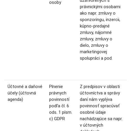
uzatvorených s
osoby
právnickými osobami
ako napr. zmluvy o
sponzoringu, inzercii,
kúpno-predajné
zmluvy, nájomné
zmluvy, zmluvy o
dielo, zmluvy o
marketingovej
spolupráci a pod.
Účtovné a daňové
Plnenie
Z predpisov v oblasti
účely (účtovná
právnych
účtovníctva a správy
agenda)
povinností
daní nám vyplýva
podľa čl. 6
povinnosť spracúvať
ods. 1 písm.
osobné údaje
c) GDPR
nachádzajúce sa napr.
v účtovných