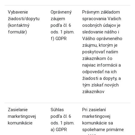
Vybavenie
Oprávnený
Právnym základom
žiadosti/dopytu
záujem
spracovania Vašich
(kontaktný
podľa čl. 6
osobných údajov je
formulár)
ods. 1 písm.
sledovanie nášho i
f) GDPR
Vášho oprávneného
záujmu, ktorým je
poskytovať našim
zákazníkom čo
najviac informácii a
odpovedať na ich
žiadosti a dopyty, a
tým získať nových
zákazníkov
Zasielanie
Súhlas
Pri zasielaní
marketingovej
podľa čl. 6
marketingovej
komunikácie
ods. 1 písm.
komunikácie sa
a) GDPR
spoliehame primárne