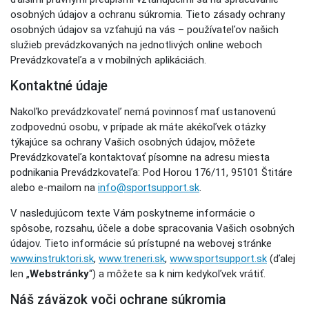
osobných údajov a ochranu súkromia. Tieto zásady ochrany
osobných údajov sa vzťahujú na vás – používateľov našich
služieb prevádzkovaných na jednotlivých online weboch
Prevádzkovateľa a v mobilných aplikáciách.
Kontaktné údaje
Nakoľko prevádzkovateľ nemá povinnosť mať ustanovenú
zodpovednú osobu, v prípade ak máte akékoľvek otázky
týkajúce sa ochrany Vašich osobných údajov, môžete
Prevádzkovateľa kontaktovať písomne na adresu miesta
podnikania Prevádzkovateľa: Pod Horou 176/11, 95101 Štitáre
alebo e-mailom na
info@sportsupport.sk
.
V nasledujúcom texte Vám poskytneme informácie o
spôsobe, rozsahu, účele a dobe spracovania Vašich osobných
údajov. Tieto informácie sú prístupné na webovej stránke
www.instruktori.sk
,
www.treneri.sk
,
www.sportsupport.sk
(ďalej
len „
Webstránky
“) a môžete sa k nim kedykoľvek vrátiť.
Náš záväzok voči ochrane súkromia