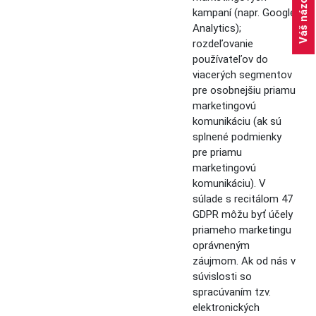
Váš názor
kampaní (napr. Google
Analytics);
rozdeľovanie
používateľov do
viacerých segmentov
pre osobnejšiu priamu
marketingovú
komunikáciu (ak sú
splnené podmienky
pre priamu
marketingovú
komunikáciu). V
súlade s recitálom 47
GDPR môžu byť účely
priameho marketingu
oprávneným
záujmom. Ak od nás v
súvislosti so
spracúvaním tzv.
elektronických