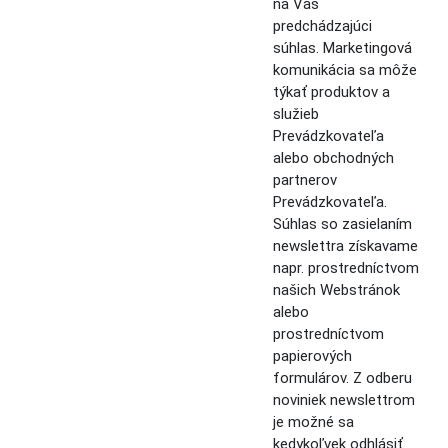
na Váš
predchádzajúci
súhlas. Marketingová
komunikácia sa môže
týkať produktov a
služieb
Prevádzkovateľa
alebo obchodných
partnerov
Prevádzkovateľa.
Súhlas so zasielaním
newslettra získavame
napr. prostredníctvom
našich Webstránok
alebo
prostredníctvom
papierových
formulárov. Z odberu
noviniek newslettrom
je možné sa
kedykoľvek odhlásiť