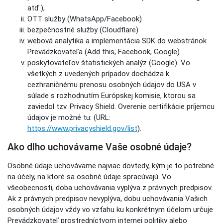
atď.),
OTT služby (WhatsApp/Facebook)
bezpečnostné služby (Cloudflare)
webová analytika a implementácia SDK do webstránok
Prevádzkovateľa (Add this, Facebook, Google)
poskytovateľov štatistických analýz (Google). Vo
všetkých z uvedených prípadov dochádza k
cezhraničnému prenosu osobných údajov do USA v
súlade s rozhodnutím Európskej komisie, ktorou sa
zaviedol tzv. Privacy Shield. Overenie certifikácie príjemcu
údajov je možné tu: (URL:
https://www.privacyshield.gov/list
).
Ako dlho uchovávame Vaše osobné údaje?
Osobné údaje uchovávame najviac dovtedy, kým je to potrebné
na účely, na ktoré sa osobné údaje spracúvajú. Vo
všeobecnosti, doba uchovávania vyplýva z právnych predpisov.
Ak z právnych predpisov nevyplýva, dobu uchovávania Vašich
osobných údajov vždy vo vzťahu ku konkrétnym účelom určuje
Prevádzkovateľ prostredníctvom internej politiky alebo