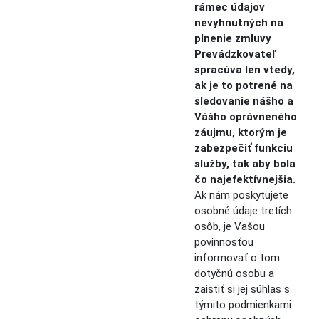
rámec údajov
nevyhnutných na
plnenie zmluvy
Prevádzkovateľ
spracúva len vtedy,
ak je to potrené na
sledovanie nášho a
Vášho oprávneného
záujmu, ktorým je
zabezpečiť funkciu
služby, tak aby bola
čo najefektívnejšia.
Ak nám poskytujete
osobné údaje tretích
osôb, je Vašou
povinnosťou
informovať o tom
dotyčnú osobu a
zaistiť si jej súhlas s
týmito podmienkami