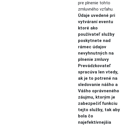
pre plnenie tohto
zmluvného vzťahu.
Údaje uvedené pri
vytváraní eventu
ktoré ako
používateľ služby
poskytnete nad
rámec údajov
nevyhnutných na
plnenie zmluvy
Prevádzkovateľ
spracúva len vtedy,
ak je to potrené na
sledovanie nášho a
Vášho oprávneného
záujmu, ktorým je
zabezpečiť funkciu
tejto služby, tak aby
bola čo
najefektívnejšia