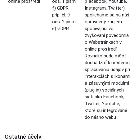
online prostredí
ods. 1 písm.
(Facebook, Youtube,
f) GDPR
Instagram, Twitter)
príp. čl. 9
spoliehame sa na náš
ods. 2 písm.
oprávnený záujem
e) GDPR
spočívajúci vo
zvyšovaní povedomia
o Webstránkach v
online prostredí.
Rovnako bude môcť
dochádzať k určitému
spracúvaniu údajov pri
interakciách s ikonami
a zásuvnými modulmi
(plug in) sociálnych
sietí ako Facebook,
Twitter, Youtube,
ktoré sú integrované
do nášho webu
Ostatné účely: