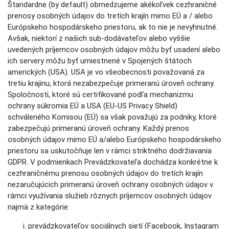
Štandardne (by default) obmedzujeme akékoľvek cezhraničné
prenosy osobných údajov do tretích krajín mimo EÚ a / alebo
Európskeho hospodárskeho priestoru, ak to nie je nevyhnutné.
Avšak, niektorí z našich sub-dodávateľov alebo vyššie
uvedených príjemcov osobných údajov môžu byť usadení alebo
ich servery môžu byť umiestnené v Spojených štátoch
amerických (USA). USA je vo všeobecnosti považovaná za
tretiu krajinu, ktorá nezabezpečuje primeranú úroveň ochrany.
Spoločnosti, ktoré sú certifikované podľa mechanizmu
ochrany súkromia EÚ a USA (EU-US Privacy Shield)
schváleného Komisou (EÚ) sa však považujú za podniky, ktoré
zabezpečujú primeranú úroveň ochrany. Každý prenos
osobných údajov mimo EÚ a/alebo Európskeho hospodárskeho
priestoru sa uskutočňuje len v rámci striktného dodržiavania
GDPR. V podmienkach Prevádzkovateľa dochádza konkrétne k
cezhraničnému prenosu osobných údajov do tretích krajín
nezaručujúcich primeranú úroveň ochrany osobných údajov v
rámci využívania služieb rôznych príjemcov osobných údajov
najmä z kategórie:
prevádzkovateľov sociálnych sietí (Facebook, Instagram