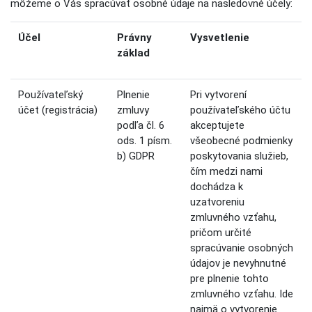
môžeme o Vás spracúvať osobné údaje na nasledovné účely:
Účel
Právny
Vysvetlenie
základ
Používateľský
Plnenie
Pri vytvorení
účet (registrácia)
zmluvy
používateľského účtu
podľa čl. 6
akceptujete
ods. 1 písm.
všeobecné podmienky
b) GDPR
poskytovania služieb,
čím medzi nami
dochádza k
uzatvoreniu
zmluvného vzťahu,
pričom určité
spracúvanie osobných
údajov je nevyhnutné
pre plnenie tohto
zmluvného vzťahu. Ide
najmä o vytvorenie