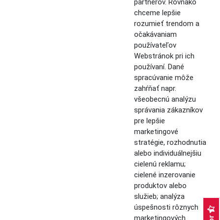
partnerov. Rovnako
chceme lepšie
rozumieť trendom a
očakávaniam
používateľov
Webstránok pri ich
používaní. Dané
spracúvanie môže
zahŕňať napr.
všeobecnú analýzu
správania zákazníkov
pre lepšie
marketingové
stratégie, rozhodnutia
alebo individuálnejšiu
cielenú reklamu;
cielené inzerovanie
produktov alebo
služieb; analýza
úspešnosti rôznych
marketingových