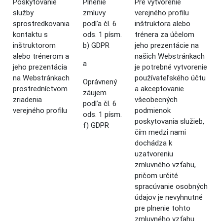
Poskytovanie
Plnenie
Pre vytvorenie
služby
zmluvy
verejného profilu
sprostredkovania
podľa čl. 6
inštruktora alebo
kontaktu s
ods. 1 písm.
trénera za účelom
inštruktorom
b) GDPR
jeho prezentácie na
alebo trénerom a
našich Webstránkach
a
jeho prezentácia
je potrebné vytvorenie
na Webstránkach
používateľského účtu
Oprávnený
prostredníctvom
a akceptovanie
záujem
zriadenia
všeobecných
podľa čl. 6
verejného profilu
podmienok
ods. 1 písm.
poskytovania služieb,
f) GDPR
čím medzi nami
dochádza k
uzatvoreniu
zmluvného vzťahu,
pričom určité
spracúvanie osobných
údajov je nevyhnutné
pre plnenie tohto
zmluvného vzťahu.