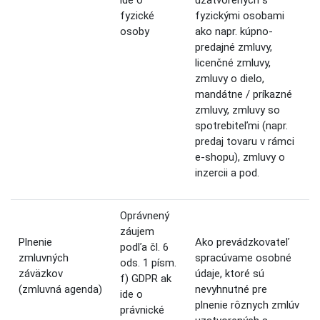
fyzické
fyzickými osobami
osoby
ako napr. kúpno-
predajné zmluvy,
licenčné zmluvy,
zmluvy o dielo,
mandátne / príkazné
zmluvy, zmluvy so
spotrebiteľmi (napr.
predaj tovaru v rámci
e-shopu), zmluvy o
inzercii a pod.
Oprávnený
záujem
Plnenie
Ako prevádzkovateľ
podľa čl. 6
zmluvných
spracúvame osobné
ods. 1 písm.
záväzkov
údaje, ktoré sú
f) GDPR ak
(zmluvná agenda)
nevyhnutné pre
ide o
plnenie rôznych zmlúv
právnické