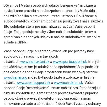
Dôvernosť Vašich osobných údajov berieme veľmi vážne a
zaviedli sme pravidlá na zabezpečenie toho, aby Vaše údaje
boli zdieľané iba s preverenou treťou stranou. Používame aj
subdodávateľov, ktorí nám pomáhajú poskytovať naše služby a
títo subdodávatelia pre nás môžu spracúvať Vaše osobné
údaje. Zabezpečujeme, aby výber našich subdodávateľov a
spracúvanie osobných údajov u našich subdodávateľov boli v
súlade s GDPR.
Vaše osobné údaje sú spracovávané len pre potreby našej
spoločnosti a našich partnerských
stránkach
www.instruktori.sk
a
www.sportsupport.sk
, ktorých
prevádzkovateľom je taktiež naša spoločnosť. V prípade, ak
poskytnete osobné údaje prostredníctvom webovej stránke
www.treneri.sk
, môžu byť poskytnuté a zobrazené tiež na
stránke
www.sportsupport.sk
a
www.instruktori.sk
. Vaše
osobné údaje "nepredávame" tretím subjektom. Prichádzajú s
nimi do kontaktu len zamestnanci prevádzkovateľa prípadne
osoby, ktoré s prevádzkovateľom spolupracujú na inom
zmluvnom základe a sú zaviazané dodržiavať zásady ochrany