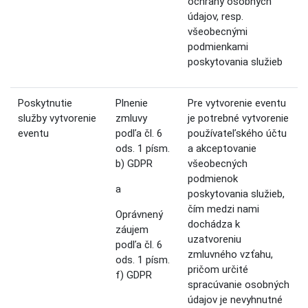
ochrany osobných
údajov, resp.
všeobecnými
podmienkami
poskytovania služieb
Poskytnutie
Plnenie
Pre vytvorenie eventu
služby vytvorenie
zmluvy
je potrebné vytvorenie
eventu
podľa čl. 6
používateľského účtu
ods. 1 písm.
a akceptovanie
b) GDPR
všeobecných
podmienok
a
poskytovania služieb,
čím medzi nami
Oprávnený
dochádza k
záujem
uzatvoreniu
podľa čl. 6
zmluvného vzťahu,
ods. 1 písm.
pričom určité
f) GDPR
spracúvanie osobných
údajov je nevyhnutné