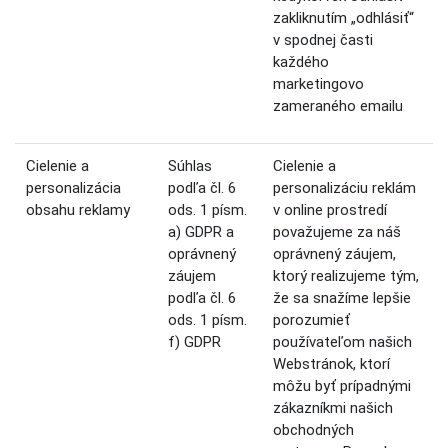
zakliknutím „odhlásiť“
v spodnej časti
každého
marketingovo
zameraného emailu
Cielenie a
Súhlas
Cielenie a
personalizácia
podľa čl. 6
personalizáciu reklám
obsahu reklamy
ods. 1 písm.
v online prostredí
a) GDPR a
považujeme za náš
oprávnený
oprávnený záujem,
záujem
ktorý realizujeme tým,
podľa čl. 6
že sa snažíme lepšie
ods. 1 písm.
porozumieť
f) GDPR
používateľom našich
Webstránok, ktorí
môžu byť prípadnými
zákazníkmi našich
obchodných