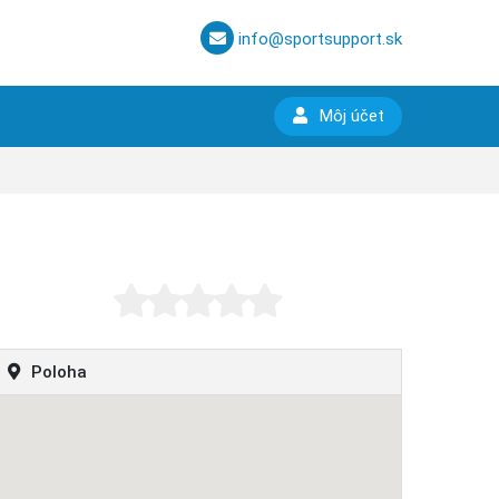
info@sportsupport.sk
Môj účet
Poloha