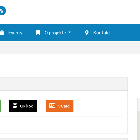
Eventy
O projekte
Kontakt
QR kód
VCard