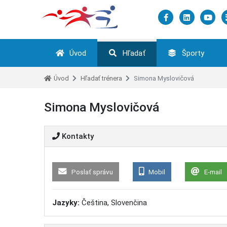
Úvod
Hľadať
Športy
Úvod
Hľadať trénera
Simona Myslovičová
Simona Myslovičová
Kontakty
Poslať správu
Mobil
E-mail
Jazyky:
Čeština, Slovenčina