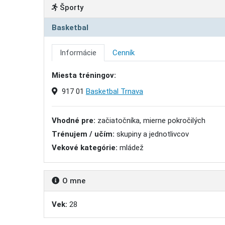
Športy
Basketbal
Informácie
Cenník
Miesta tréningov:
917 01
Basketbal Trnava
Vhodné pre:
začiatočníka, mierne pokročilých
Trénujem / učím:
skupiny a jednotlivcov
Vekové kategórie:
mládež
O mne
Vek:
28