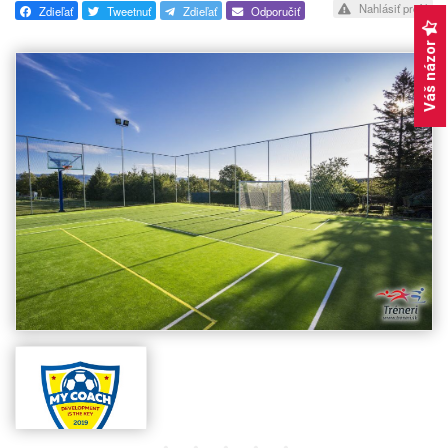
Nahlásiť profil
Zdieľať
Tweetnuť
Zdieľať
Odporučiť
Váš názor