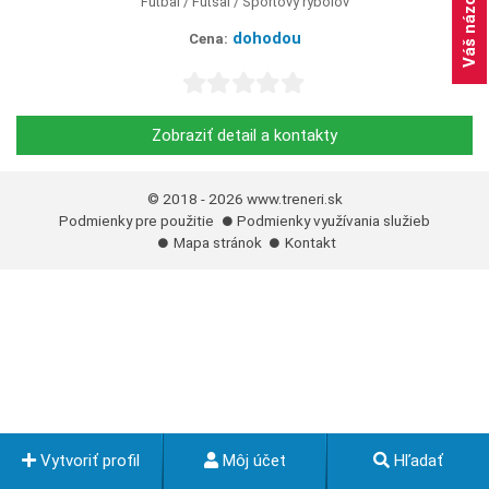
Váš názor
Futbal
Futsal
Športový rybolov
dohodou
Cena:
Zobraziť detail a kontakty
© 2018 - 2026
www.treneri.sk
Podmienky pre použitie
Podmienky využívania služieb
Mapa stránok
Kontakt
Vytvoriť profil
Môj účet
Hľadať