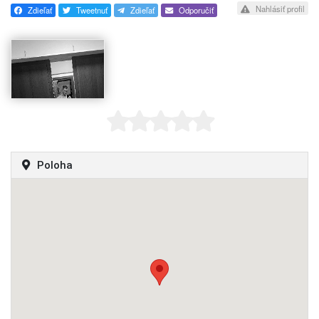
Nahlásiť profil
Zdieľať
Tweetnuť
Zdieľať
Odporučiť
Poloha