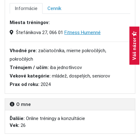
Informácie
Cenník
Miesta tréningov:
Štefánikova 27, 066 01
Fitness Humenné
Váš názor
Vhodné pre:
začiatočníka, mierne pokročilých,
pokročilých
Trénujem / učím:
iba jednotlivcov
Vekové kategórie:
mládež, dospelých, seniorov
Prax od roku:
2024
O mne
Ďalšie:
Online tréningy a konzultácie
Vek:
26