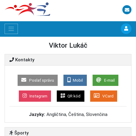
Viktor Lukáč
Kontakty
Poslať správu
Mobil
E-mail
Instagram
QR kód
VCard
Jazyky:
Angličtina, Čeština, Slovenčina
Športy