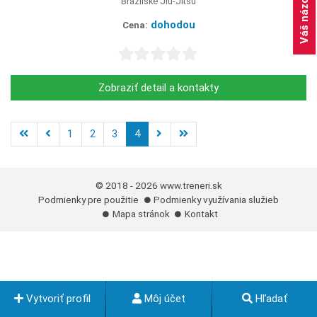
Váš názor
Brazilské Jiu-Jitsu
dohodou
Cena:
Zobraziť detail a kontakty
1
2
3
4
© 2018 - 2026
www.treneri.sk
Podmienky pre použitie
Podmienky využívania služieb
Mapa stránok
Kontakt
Vytvoriť profil
Môj účet
Hľadať