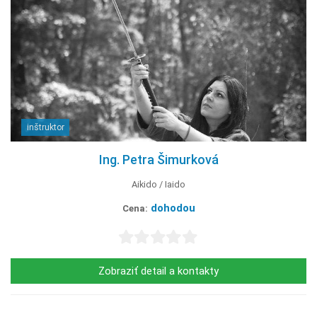
inštruktor
Ing. Petra Šimurková
Aikido
Iaido
dohodou
Cena:
Zobraziť detail a kontakty